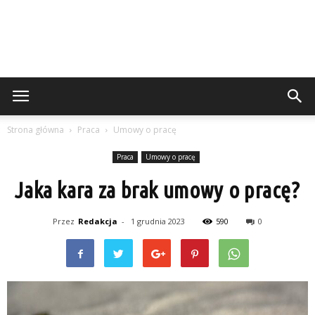
Strona główna
Praca
Umowy o pracę
Praca
Umowy o pracę
Jaka kara za brak umowy o pracę?
Przez
Redakcja
-
1 grudnia 2023
590
0