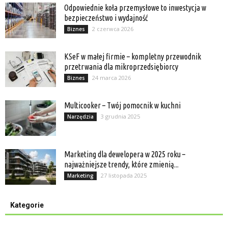
Odpowiednie koła przemysłowe to inwestycja w
bezpieczeństwo i wydajność
2 czerwca 2026
Biznes
KSeF w małej firmie – kompletny przewodnik
przetrwania dla mikroprzedsiębiorcy
24 marca 2026
Biznes
Multicooker – Twój pomocnik w kuchni
3 grudnia 2025
Narzędzia
Marketing dla dewelopera w 2025 roku –
najważniejsze trendy, które zmienią...
27 listopada 2025
Marketing
Kategorie
Kategorie