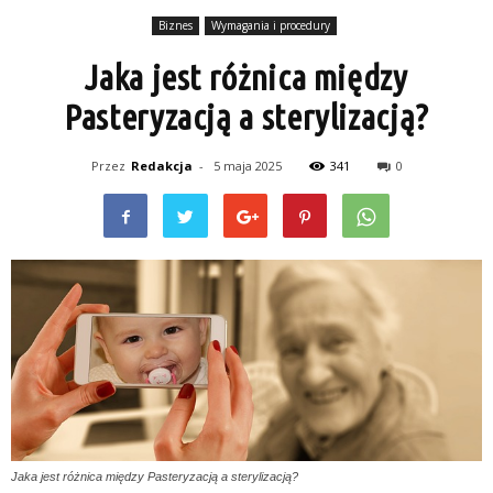
Biznes
Wymagania i procedury
Jaka jest różnica między
Pasteryzacją a sterylizacją?
Przez
Redakcja
-
5 maja 2025
341
0
Jaka jest różnica między Pasteryzacją a sterylizacją?