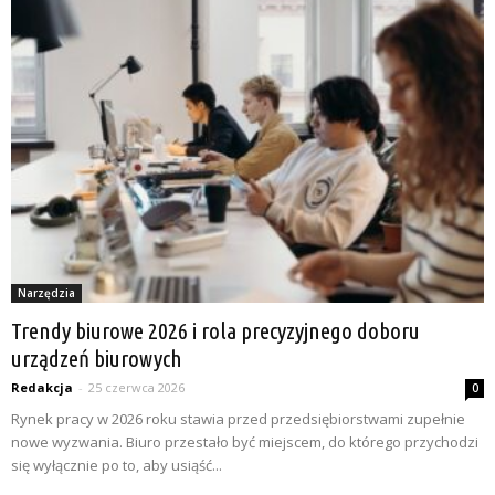
Narzędzia
Trendy biurowe 2026 i rola precyzyjnego doboru
urządzeń biurowych
Redakcja
-
25 czerwca 2026
0
Rynek pracy w 2026 roku stawia przed przedsiębiorstwami zupełnie
nowe wyzwania. Biuro przestało być miejscem, do którego przychodzi
się wyłącznie po to, aby usiąść...