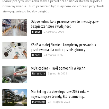
Rynek pracy w 2026 roku stawia przed przedsiębiorstwami zupełnie
nowe wyzwania. Biuro przestało być miejscem, do którego przychodzi
się wyłącznie po to, aby usiąść...
Odpowiednie koła przemysłowe to inwestycja w
bezpieczeństwo i wydajność
2 czerwca 2026
Biznes
KSeF w małej firmie – kompletny przewodnik
przetrwania dla mikroprzedsiębiorcy
24 marca 2026
Biznes
Multicooker – Twój pomocnik w kuchni
3 grudnia 2025
Narzędzia
Marketing dla dewelopera w 2025 roku –
najważniejsze trendy, które zmienią...
27 listopada 2025
Marketing