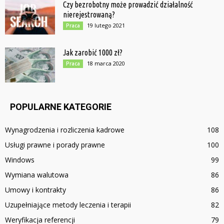
Czy bezrobotny może prowadzić działalność
nierejestrowaną?
19 lutego 2021
Praca
Jak zarobić 1000 zł?
18 marca 2020
Praca
POPULARNE KATEGORIE
Wynagrodzenia i rozliczenia kadrowe
108
Usługi prawne i porady prawne
100
Windows
99
Wymiana walutowa
86
Umowy i kontrakty
86
Uzupełniające metody leczenia i terapii
82
Weryfikacja referencji
79