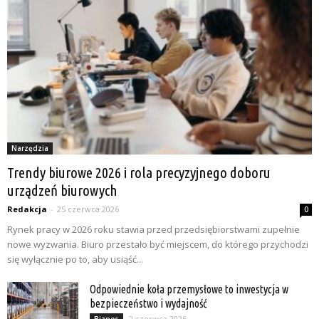
Narzędzia
Trendy biurowe 2026 i rola precyzyjnego doboru
urządzeń biurowych
Redakcja
-
25 czerwca 2026
0
Rynek pracy w 2026 roku stawia przed przedsiębiorstwami zupełnie
nowe wyzwania. Biuro przestało być miejscem, do którego przychodzi
się wyłącznie po to, aby usiąść...
Odpowiednie koła przemysłowe to inwestycja w
bezpieczeństwo i wydajność
2 czerwca 2026
Biznes