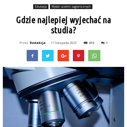
Edukacja
Wybór uczelni zagranicznych
Gdzie najlepiej wyjechać na
studia?
Przez
Redakcja
-
17 listopada 2023
416
0