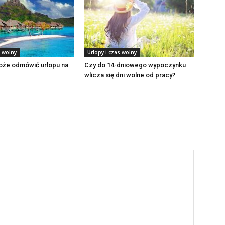
s wolny
Urlopy i czas wolny
oże odmówić urlopu na
Czy do 14-dniowego wypoczynku
wlicza się dni wolne od pracy?