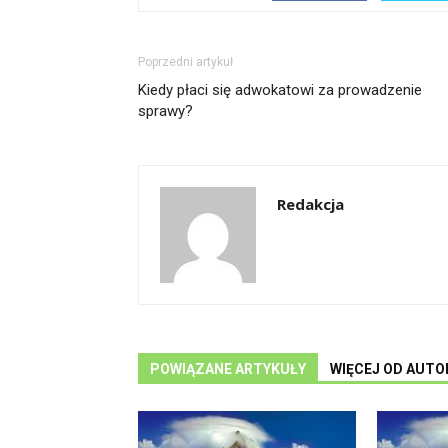
Poprzedni artykuł
Kiedy płaci się adwokatowi za prowadzenie
sprawy?
Redakcja
POWIĄZANE ARTYKUŁY
WIĘCEJ OD AUTO