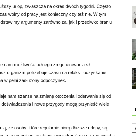
dłuższy urlop, zwłaszcza na okres dwóch tygodni. Często
czas wolny od pracy jest konieczny czy też nie. W tym
zedstawimy argumenty zarówno za, jak i przeciwko braniu
je nam możliwość pełnego zregenerowania sił i
sz organizm potrzebuje czasu na relaks i odzyskanie
na w pełni zasłużony odpoczynek.
daje nam szansę na zmianę otoczenia i oderwanie się od
doświadczenia i nowe przygody mogą przynieść wiele
Ka
ą, że osoby, które regularnie biorą dłuższe urlopy, są
częty umysł jest w stanie lepiej skupić się na zadaniach i