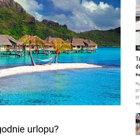
N
T
d
Re
Ry
pr
pr
wy
godnie urlopu?