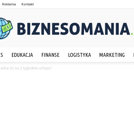
Reklama
Kontakt
ES
EDUKACJA
FINANSE
LOGISTYKA
MARKETING
Biznesomania.pl
rzeba iść na 2 tygodnie urlopu?