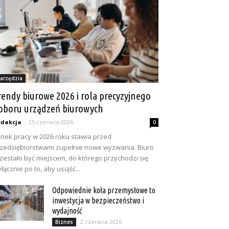
arzędzia
rendy biurowe 2026 i rola precyzyjnego
oboru urządzeń biurowych
dakcja
-
25 czerwca 2026
0
nek pracy w 2026 roku stawia przed
zedsiębiorstwami zupełnie nowe wyzwania. Biuro
zestało być miejscem, do którego przychodzi się
łącznie po to, aby usiąść...
Odpowiednie koła przemysłowe to
inwestycja w bezpieczeństwo i
wydajność
2 czerwca 2026
Biznes