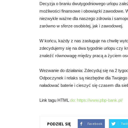
Decyzja o braniu dwutygodniowego urlopu zależ
możliwości finansowe i obowiązki zawodowe. W
niezwykle ważne dla naszego zdrowia i samopo
zarówno w sferze osobistej, jak i zawodowej.
W końcu, każdy z nas zasługuje na chwilę wytch
zdecydujemy się na dwa tygodnie urlopu czy kr
znaleźć równowagę między pracą a życiem os
Wezwanie do działania: Zdecyduj się na 2 tygo
Odpoczynek i relaks są niezbędne dla Twojego z
naładować baterie i cieszyć się czasem dla sieb
Link tagu HTML
do:
https://www.pbp-bank.pl/
PODZIEL SIĘ
Facebook
Twit