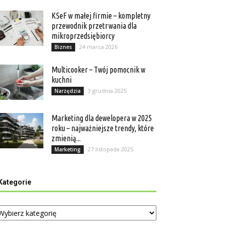
KSeF w małej firmie – kompletny
przewodnik przetrwania dla
mikroprzedsiębiorcy
24 marca 2026
Biznes
Multicooker – Twój pomocnik w
kuchni
3 grudnia 2025
Narzędzia
Marketing dla dewelopera w 2025
roku – najważniejsze trendy, które
zmienią...
27 listopada 2025
Marketing
Kategorie
tegorie