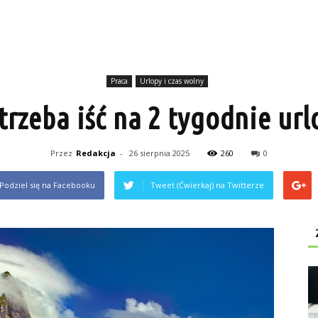
Praca
Urlopy i czas wolny
trzeba iść na 2 tygodnie ur
Przez
Redakcja
-
26 sierpnia 2025
260
0
Podziel się na Facebooku
Tweet (Ćwierkaj) na Twitterze