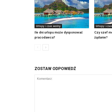
Urlopy i czas wolny
Urlopy i cza
Ile dni urlopu może dysponować
Czy szef m
pracodawca?
żądanie?
ZOSTAW ODPOWIEDŹ