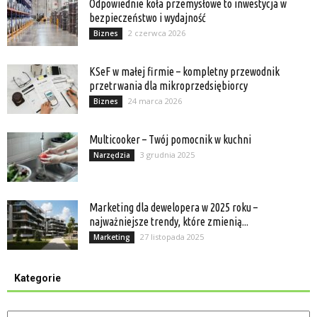
Odpowiednie koła przemysłowe to inwestycja w
bezpieczeństwo i wydajność
2 czerwca 2026
Biznes
KSeF w małej firmie – kompletny przewodnik
przetrwania dla mikroprzedsiębiorcy
24 marca 2026
Biznes
Multicooker – Twój pomocnik w kuchni
3 grudnia 2025
Narzędzia
Marketing dla dewelopera w 2025 roku –
najważniejsze trendy, które zmienią...
27 listopada 2025
Marketing
Kategorie
Kategorie