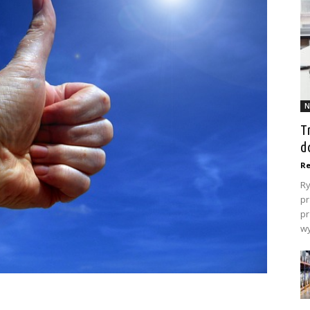
N
T
d
Re
Ry
pr
pr
wy