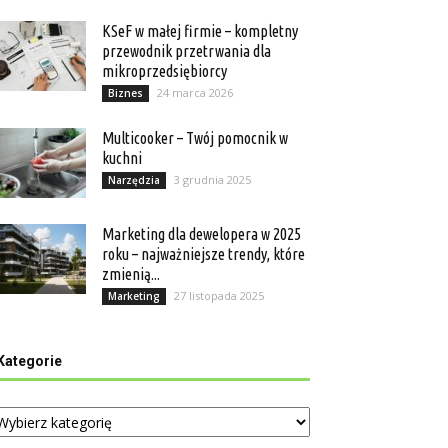
KSeF w małej firmie – kompletny
przewodnik przetrwania dla
mikroprzedsiębiorcy
24 marca 2026
Biznes
Multicooker – Twój pomocnik w
kuchni
3 grudnia 2025
Narzędzia
Marketing dla dewelopera w 2025
roku – najważniejsze trendy, które
zmienią...
27 listopada 2025
Marketing
Kategorie
tegorie