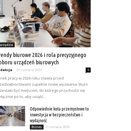
arzędzia
rendy biurowe 2026 i rola precyzyjnego
oboru urządzeń biurowych
dakcja
-
25 czerwca 2026
0
nek pracy w 2026 roku stawia przed
zedsiębiorstwami zupełnie nowe wyzwania. Biuro
zestało być miejscem, do którego przychodzi się
łącznie po to, aby usiąść...
Odpowiednie koła przemysłowe to
inwestycja w bezpieczeństwo i
wydajność
2 czerwca 2026
Biznes