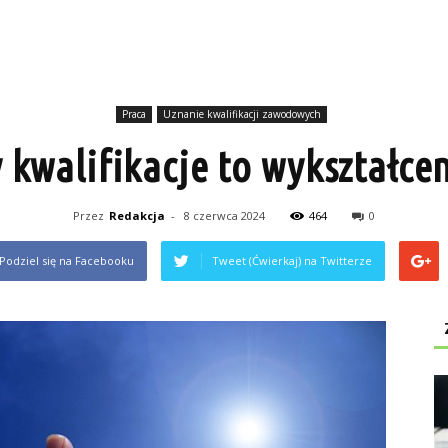
Praca
Uznanie kwalifikacji zawodowych
 kwalifikacje to wykształce
Przez
Redakcja
-
8 czerwca 2024
464
0
Podziel się na Facebooku
Tweet (Ćwierkaj) na Twitterze