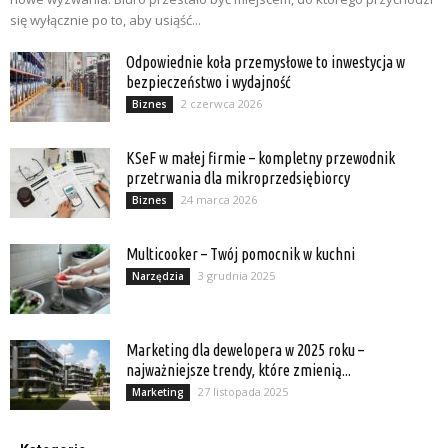
się wyłącznie po to, aby usiąść...
Odpowiednie koła przemysłowe to inwestycja w
bezpieczeństwo i wydajność
2 czerwca 2026
Biznes
KSeF w małej firmie – kompletny przewodnik
przetrwania dla mikroprzedsiębiorcy
24 marca 2026
Biznes
Multicooker – Twój pomocnik w kuchni
3 grudnia 2025
Narzędzia
Marketing dla dewelopera w 2025 roku –
najważniejsze trendy, które zmienią...
27 listopada 2025
Marketing