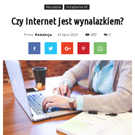
Narzędzia
Urządzenia IoT
Czy Internet jest wynalazkiem?
Przez
Redakcja
-
23 lipca 2025
257
0