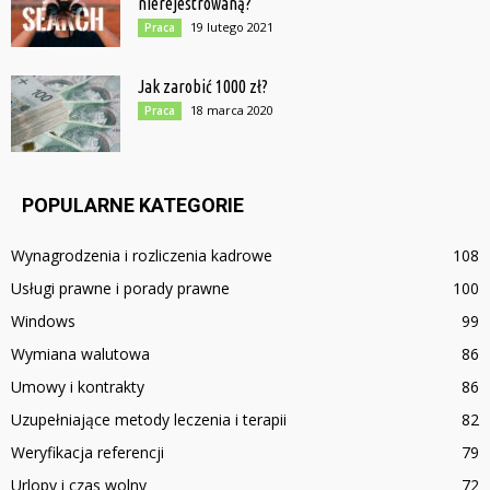
nierejestrowaną?
19 lutego 2021
Praca
Jak zarobić 1000 zł?
18 marca 2020
Praca
POPULARNE KATEGORIE
Wynagrodzenia i rozliczenia kadrowe
108
Usługi prawne i porady prawne
100
Windows
99
Wymiana walutowa
86
Umowy i kontrakty
86
Uzupełniające metody leczenia i terapii
82
Weryfikacja referencji
79
Urlopy i czas wolny
72