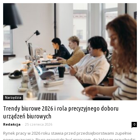
Narzędzia
Trendy biurowe 2026 i rola precyzyjnego doboru
urządzeń biurowych
Redakcja
-
25 czerwca 2026
0
Rynek pracy w 2026 roku stawia przed przedsiębiorstwami zupełnie
nowe wyzwania. Biuro przestało być miejscem, do którego przychodzi