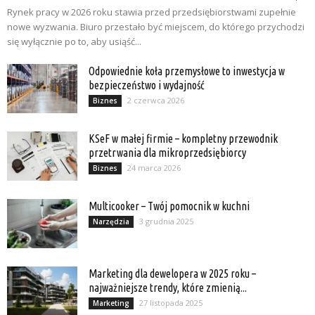
Rynek pracy w 2026 roku stawia przed przedsiębiorstwami zupełnie
nowe wyzwania. Biuro przestało być miejscem, do którego przychodzi
się wyłącznie po to, aby usiąść...
Odpowiednie koła przemysłowe to inwestycja w
bezpieczeństwo i wydajność
2 czerwca 2026
Biznes
KSeF w małej firmie – kompletny przewodnik
przetrwania dla mikroprzedsiębiorcy
24 marca 2026
Biznes
Multicooker – Twój pomocnik w kuchni
3 grudnia 2025
Narzędzia
Marketing dla dewelopera w 2025 roku –
najważniejsze trendy, które zmienią...
27 listopada 2025
Marketing