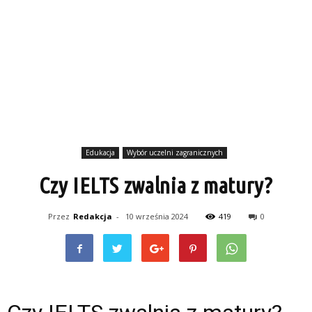
Edukacja
Wybór uczelni zagranicznych
Czy IELTS zwalnia z matury?
Przez
Redakcja
-
10 września 2024
419
0