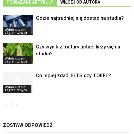
POWIĄZANE ARTYKUŁY
WIĘCEJ OD AUTORA
Gdzie najtrudniej się dostać na studia?
Wybór uczelni
zagranicznych
Czy wynik z matury ustnej liczy się na
studia?
Wybór uczelni
zagranicznych
Co lepiej zdać IELTS czy TOEFL?
Wybór uczelni
zagranicznych
ZOSTAW ODPOWIEDŹ