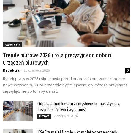
Narzędzia
Trendy biurowe 2026 i rola precyzyjnego doboru
urządzeń biurowych
Redakcja
-
25 czerwca 2026
0
Rynek pracy w 2026 roku stawia przed przedsiębiorstwami zupełnie
nowe wyzwania. Biuro przestało być miejscem, do którego przychodzi
się wyłącznie po to, aby usiąść...
Odpowiednie koła przemysłowe to inwestycja w
bezpieczeństwo i wydajność
2 czerwca 2026
Biznes
KSeF w małej firmie – kompletny przewodnik