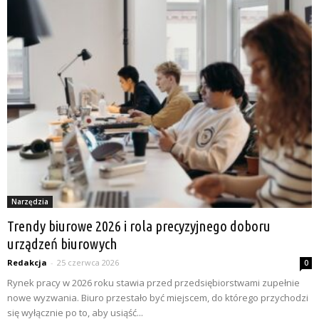
Narzędzia
Trendy biurowe 2026 i rola precyzyjnego doboru
urządzeń biurowych
Redakcja
-
25 czerwca 2026
0
Rynek pracy w 2026 roku stawia przed przedsiębiorstwami zupełnie
nowe wyzwania. Biuro przestało być miejscem, do którego przychodzi
się wyłącznie po to, aby usiąść...