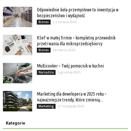
Odpowiednie koła przemysłowe to inwestycja w
bezpieczeństwo i wydajność
2 czerwca 2026
Biznes
KSeF w małej firmie – kompletny przewodnik
przetrwania dla mikroprzedsiębiorcy
24 marca 2026
Biznes
Multicooker – Twój pomocnik w kuchni
3 grudnia 2025
Narzędzia
Marketing dla dewelopera w 2025 roku –
najważniejsze trendy, które zmienią...
27 listopada 2025
Marketing
Kategorie